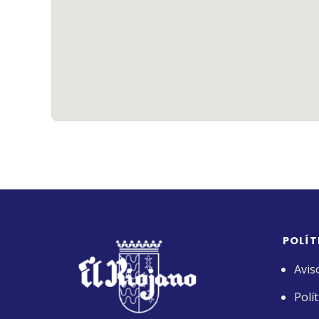
POLÍT
Avis
Polí