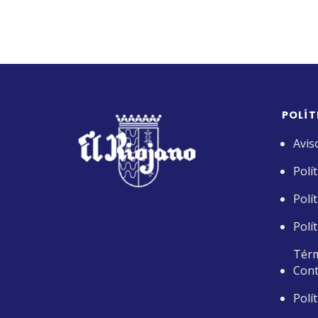
POLÍT
Avis
Polí
Polí
Polí
Térm
Cont
Polí