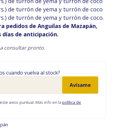
grs.) de turrón de yema y turrón de coco
322,00 €
grs.) de turrón de yema y turrón de coco
grs.) de turrón de yema y turrón de coco.
ra pedidos de Anguilas de Mazapán,
s días de anticipación.
a consultar pronto.
os cuando vuelva al stock?
Avísame
este aviso puntual. Más info en la
política de
apán