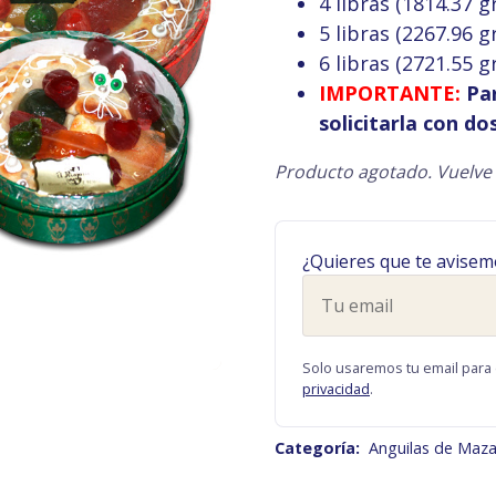
4 libras (1814.37 
5 libras (2267.96 
6 libras (2721.55 
IMPORTANTE:
Pa
solicitarla con do
Producto agotado. Vuelve 
¿Quieres que te avisem
Tu
email
Solo usaremos tu email para 
privacidad
.
Categoría:
Anguilas de Maz