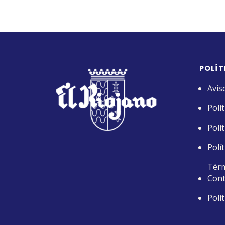
POLÍT
Avis
Polí
Polí
Polí
Térm
Cont
Polí