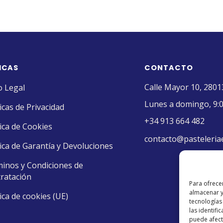
ICAS
CONTACTO
Calle Mayor 10, 2801
o Legal
Lunes a domingo, 9:0
ticas de Privacidad
+34 913 664 482
tica de Cookies
contacto@pasteleria
tica de Garantía y Devoluciones
inos y Condiciones de
ratación
Para ofrece
almacenar y
tica de cookies (UE)
tecnologías
las identifi
puede afecta