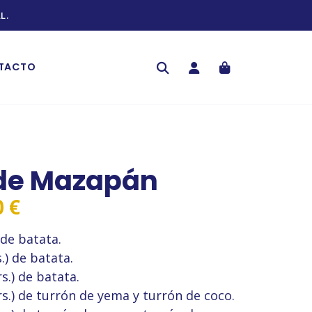
L.
TACTO
 de Mazapán
Rango
0
€
de
 de batata.
precios:
s.) de batata.
desde
rs.) de batata.
35,00 €
grs.) de turrón de yema y turrón de coco.
hasta