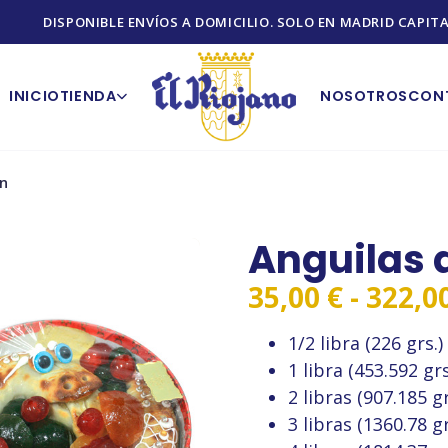
DISPONIBLE ENVÍOS A DOMICILIO. SOLO EN MADRID CAPITA
INICIO
TIENDA
NOSOTROS
CON
n
Anguilas
35,00
€
-
322,0
1/2 libra (226 grs.)
1 libra (453.592 gr
2 libras (907.185 g
3 libras (1360.78 