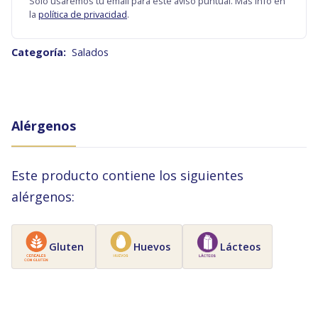
Solo usaremos tu email para este aviso puntual. Más info en
la
política de privacidad
.
Categoría:
Salados
Alérgenos
Este producto contiene los siguientes
alérgenos:
Gluten
Huevos
Lácteos