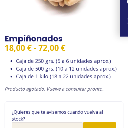
Empiñonados
Rango
18,00
€
-
72,00
€
de
Caja de 250 grs. (5 a 6 unidades aprox.)
precios:
Caja de 500 grs. (10 a 12 unidades aprox.)
desde
Caja de 1 kilo (18 a 22 unidades aprox.)
18,00 €
hasta
Producto agotado. Vuelve a consultar pronto.
72,00 €
¿Quieres que te avisemos cuando vuelva al
stock?
Tu