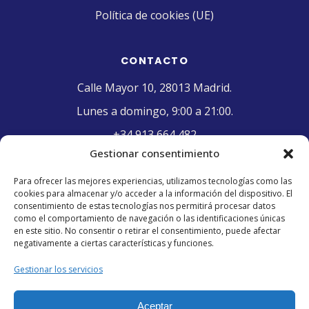
Política de cookies (UE)
CONTACTO
Calle Mayor 10, 28013 Madrid.
Lunes a domingo, 9:00 a 21:00.
+34 913 664 482
Gestionar consentimiento
contacto@pasteleriaelriojano.com
Para ofrecer las mejores experiencias, utilizamos tecnologías como las
cookies para almacenar y/o acceder a la información del dispositivo. El
SELLO DE CALIDAD
consentimiento de estas tecnologías nos permitirá procesar datos
como el comportamiento de navegación o las identificaciones únicas
en este sitio. No consentir o retirar el consentimiento, puede afectar
negativamente a ciertas características y funciones.
Gestionar los servicios
Aceptar