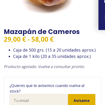
Mazapán de Cameros
Rango
29,00
€
-
58,00
€
de
Caja de 500 grs. (15 a 20 unidades aprox.)
precios:
Caja de 1 kilo (20 a 35 unidades aprox.)
desde
29,00 €
Producto agotado. Vuelve a consultar pronto.
hasta
58,00 €
¿Quieres que te avisemos cuando vuelva al
stock?
Tu
Avísame
email