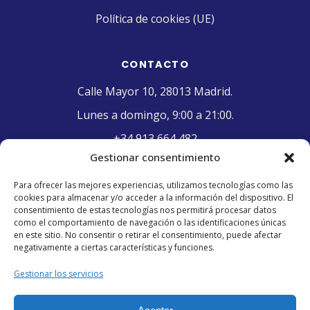
Política de cookies (UE)
CONTACTO
Calle Mayor 10, 28013 Madrid.
Lunes a domingo, 9:00 a 21:00.
+34 913 664 482
Gestionar consentimiento
contacto@pasteleriaelriojano.com
Para ofrecer las mejores experiencias, utilizamos tecnologías como las
cookies para almacenar y/o acceder a la información del dispositivo. El
SELLO DE CALIDAD
consentimiento de estas tecnologías nos permitirá procesar datos
como el comportamiento de navegación o las identificaciones únicas
en este sitio. No consentir o retirar el consentimiento, puede afectar
negativamente a ciertas características y funciones.
Gestionar los servicios