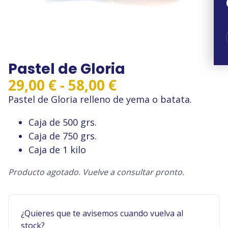
Pastel de Gloria
Rango
29,00
€
-
58,00
€
de
Pastel de Gloria relleno de yema o batata.
precios:
Caja de 500 grs.
desde
Caja de 750 grs.
29,00 €
Caja de 1 kilo
hasta
Producto agotado. Vuelve a consultar pronto.
58,00 €
¿Quieres que te avisemos cuando vuelva al
stock?