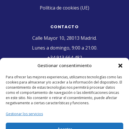
Política de cookies (UE)
CONTACTO
Calle Mayor 10, 28013 Madrid.
Lunes a domingo, 9:00 a 21:00.
+34 913 664 482
Gestionar consentimiento
contacto@pasteleriaelriojano.com
Para ofrecer las mejores experiencias, utilizamos tecnologías como las
cookies para almacenar y/o acceder a la información del dispositivo. El
SELLO DE CALIDAD
consentimiento de estas tecnologías nos permitirá procesar datos
como el comportamiento de navegación o las identificaciones únicas
en este sitio. No consentir o retirar el consentimiento, puede afectar
negativamente a ciertas características y funciones.
Gestionar los servicios