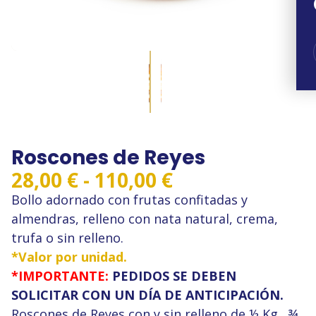
Roscones de Reyes
Rango
28,00
€
-
110,00
€
de
Bollo adornado con frutas confitadas y
precios:
almendras, relleno con nata natural, crema,
trufa o sin relleno.
desde
*Valor por unidad.
28,00 €
*IMPORTANTE:
PEDIDOS SE DEBEN
hasta
SOLICITAR CON UN DÍA DE ANTICIPACIÓN.
110,00 €
Roscones de Reyes con y sin relleno de ½ Kg., ¾