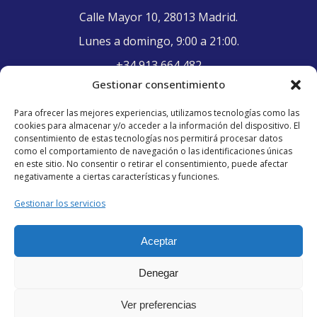
Calle Mayor 10, 28013 Madrid.
Lunes a domingo, 9:00 a 21:00.
+34 913 664 482
Gestionar consentimiento
contacto@pasteleriaelriojano.com
Para ofrecer las mejores experiencias, utilizamos tecnologías como las
cookies para almacenar y/o acceder a la información del dispositivo. El
SELLO DE CALIDAD
consentimiento de estas tecnologías nos permitirá procesar datos
como el comportamiento de navegación o las identificaciones únicas
en este sitio. No consentir o retirar el consentimiento, puede afectar
negativamente a ciertas características y funciones.
Gestionar los servicios
Aceptar
Denegar
© 2026 Pastelería El Riojano. Todos los derechos reservados.
Ver preferencias