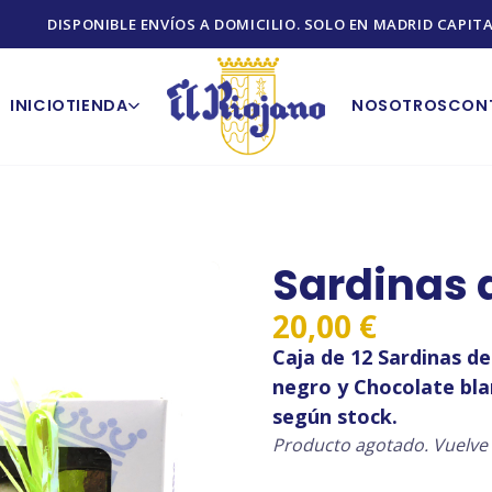
DISPONIBLE ENVÍOS A DOMICILIO. SOLO EN MADRID CAPITA
INICIO
TIENDA
NOSOTROS
CON
Sardinas 
20,00
€
Caja de 12 Sardinas d
negro y Chocolate blan
según stock.
Producto agotado. Vuelve 