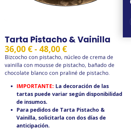
Tarta Pistacho & Vainilla
Rango
36,00
€
-
48,00
€
de
Bizcocho con pistacho, núcleo de crema de
precios:
vainilla con mousse de pistacho, bañado de
chocolate blanco con praliné de pistacho.
desde
36,00 €
IMPORTANTE:
La decoración de las
hasta
tartas puede variar según disponibilidad
48,00 €
de insumos.
Para pedidos de Tarta Pistacho &
Vainilla, solicitarla con dos días de
anticipación.