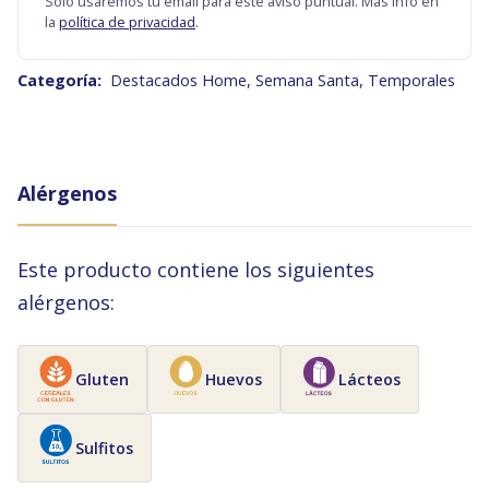
Solo usaremos tu email para este aviso puntual. Más info en
la
política de privacidad
.
Categoría:
Destacados Home
,
Semana Santa
,
Temporales
Alérgenos
Este producto contiene los siguientes
alérgenos:
Gluten
Huevos
Lácteos
Sulfitos