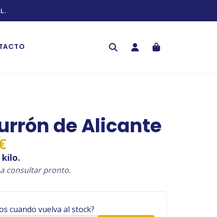
L.
TACTO
urrón de Alicante
Rango
€
de
kilo.
precios:
a consultar pronto.
desde
17,00 €
os cuando vuelva al stock?
hasta