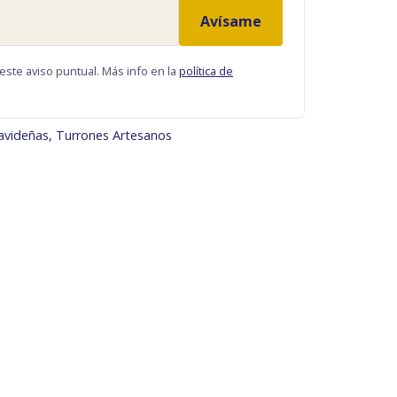
58,00 €
Avísame
este aviso puntual. Más info en la
política de
avideñas
,
Turrones Artesanos