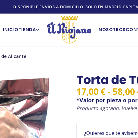
DISPONIBLE ENVÍOS A DOMICILIO. SOLO EN MADRID CAPITA
INICIO
TIENDA
NOSOTROS
CON
 de Alicante
Torta de T
17,00
€
-
58,00
*Valor por pieza o por 
Producto agotado. Vuelve 
¿Quieres que te avisem