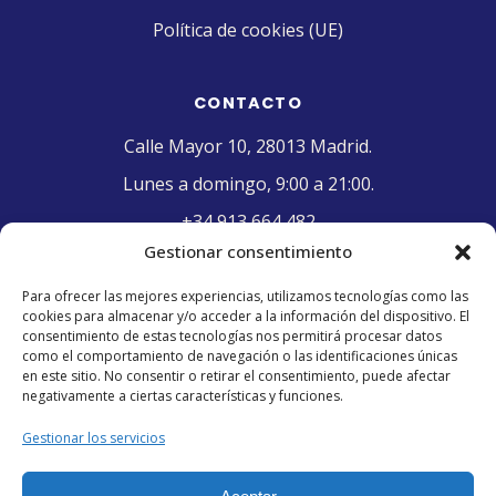
Política de cookies (UE)
CONTACTO
Calle Mayor 10, 28013 Madrid.
Lunes a domingo, 9:00 a 21:00.
+34 913 664 482
Gestionar consentimiento
contacto@pasteleriaelriojano.com
Para ofrecer las mejores experiencias, utilizamos tecnologías como las
cookies para almacenar y/o acceder a la información del dispositivo. El
SELLO DE CALIDAD
consentimiento de estas tecnologías nos permitirá procesar datos
como el comportamiento de navegación o las identificaciones únicas
en este sitio. No consentir o retirar el consentimiento, puede afectar
negativamente a ciertas características y funciones.
Gestionar los servicios