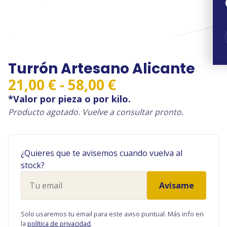
Turrón Artesano Alicante
Rango
21,00
€
-
58,00
€
de
*Valor por pieza o por kilo.
precios:
Producto agotado. Vuelve a consultar pronto.
desde
21,00 €
¿Quieres que te avisemos cuando vuelva al
hasta
stock?
58,00 €
Tu
Avísame
email
Solo usaremos tu email para este aviso puntual. Más info en
la
política de privacidad
.