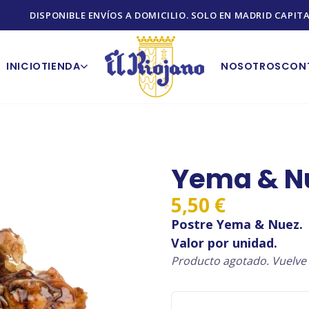
DISPONIBLE ENVÍOS A DOMICILIO. SOLO EN MADRID CAPITA
INICIO
TIENDA
NOSOTROS
CON
Yema & N
5,50
€
Postre Yema & Nuez.
Valor por unidad.
Producto agotado. Vuelve 